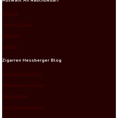
Auswahl An Rauchbedarf
Zigarren
Pfeifen & Tabak
Zigarillos
Zubehör
Zigarren Hessberger Blog
Zigarren Herstellung
Vollkommener Genuss
Tabak Anbau
Die richtige Lagerung