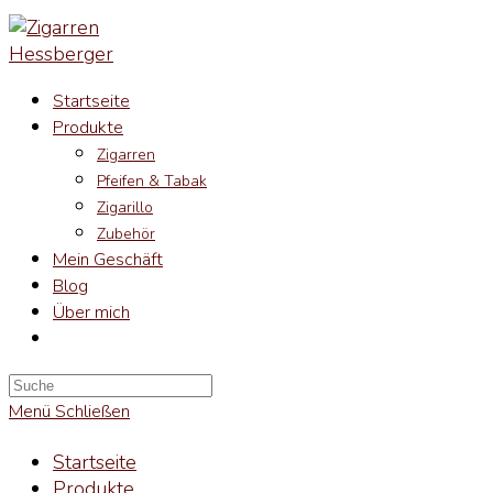
Zum
Inhalt
springen
Startseite
Produkte
Zigarren
Pfeifen & Tabak
Zigarillo
Zubehör
Mein Geschäft
Blog
Über mich
Search
this
Menü
Schließen
website
Startseite
Produkte